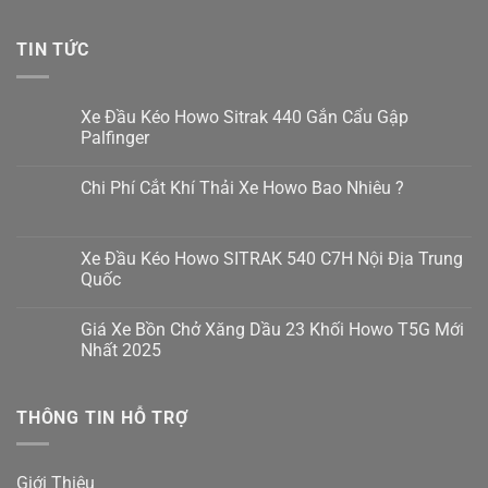
TIN TỨC
Xe Đầu Kéo Howo Sitrak 440 Gắn Cẩu Gập
Palfinger
Không
có
Chi Phí Cắt Khí Thải Xe Howo Bao Nhiêu ?
bình
luận
Không
ở
có
Xe
bình
Đầu
luận
Xe Đầu Kéo Howo SITRAK 540 C7H Nội Địa Trung
Kéo
ở
Howo
Quốc
Chi
Sitrak
Phí
440
Không
Cắt
Gắn
có
Khí
Giá Xe Bồn Chở Xăng Dầu 23 Khối Howo T5G Mới
Cẩu
bình
Thải
Gập
luận
Nhất 2025
Xe
Palfinger
ở
Howo
Xe
Không
Bao
Đầu
có
Nhiêu
Kéo
bình
?
THÔNG TIN HỖ TRỢ
Howo
luận
SITRAK
ở
540
Giá
C7H
Xe
Nội
Bồn
Giới Thiệu
Địa
Chở