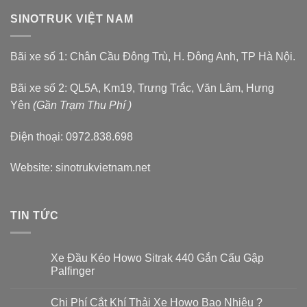
SINOTRUK VIỆT NAM
Bãi xe số 1: Chân Cầu Đông Trù, H. Đông Anh, TP Hà Nội.
Bãi xe số 2: QL5A, Km19, Trưng Trắc, Văn Lâm, Hưng
Yên
(Gần Trạm Thu Phí )
Điện thoại: 0972.838.698
Website:
sinotrukvietnam.net
TIN TỨC
Xe Đầu Kéo Howo Sitrak 440 Gắn Cẩu Gập
Palfinger
Không
có
Chi Phí Cắt Khí Thải Xe Howo Bao Nhiêu ?
bình