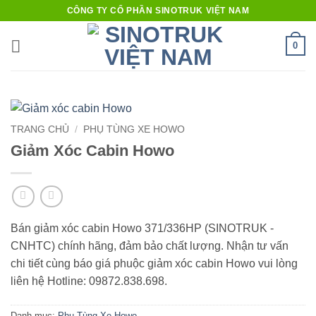
Bỏ
CÔNG TY CỔ PHẦN SINOTRUK VIỆT NAM
qua
nội
0
dung
TRANG CHỦ
/
PHỤ TÙNG XE HOWO
Giảm Xóc Cabin Howo
Bán giảm xóc cabin Howo 371/336HP (SINOTRUK -
CNHTC) chính hãng, đảm bảo chất lượng. Nhận tư vấn
chi tiết cùng báo giá phuộc giảm xóc cabin Howo vui lòng
liên hệ Hotline: 09872.838.698.
Danh mục:
Phụ Tùng Xe Howo