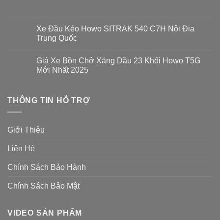
luận
Không
ở
có
Xe
bình
Đầu
luận
Xe Đầu Kéo Howo SITRAK 540 C7H Nội Địa
Kéo
ở
Howo
Trung Quốc
Chi
Sitrak
Phí
440
Không
Cắt
Gắn
có
Khí
Giá Xe Bồn Chở Xăng Dầu 23 Khối Howo T5G
Cẩu
bình
Thải
Gập
luận
Mới Nhất 2025
Xe
Palfinger
ở
Howo
Xe
Không
Bao
Đầu
có
Nhiêu
Kéo
bình
?
Howo
THÔNG TIN HỖ TRỢ
luận
SITRAK
ở
540
Giá
C7H
Xe
Nội
Bồn
Giới Thiệu
Địa
Chở
Trung
Xăng
Quốc
Dầu
Liên Hệ
23
Khối
Howo
Chính Sách Bảo Hành
T5G
Mới
Nhất
Chính Sách Bảo Mật
2025
VIDEO SẢN PHẨM