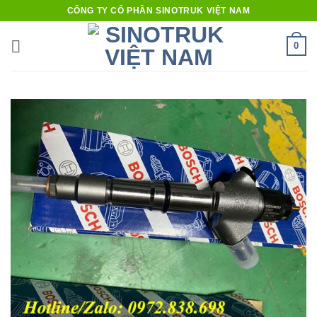
Bỏ
CÔNG TY CỔ PHẦN SINOTRUK VIỆT NAM
qua
nội
0
dung