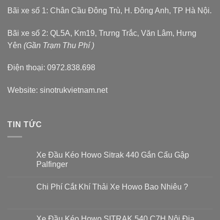
Bãi xe số 1: Chân Cầu Đông Trù, H. Đông Anh, TP Hà Nội.
Bãi xe số 2: QL5A, Km19, Trưng Trắc, Văn Lâm, Hưng
Yên
(Gần Trạm Thu Phí )
Điện thoại: 0972.838.698
Website:
sinotrukvietnam.net
TIN TỨC
Xe Đầu Kéo Howo Sitrak 440 Gắn Cẩu Gập
Palfinger
Không
có
Chi Phí Cắt Khí Thải Xe Howo Bao Nhiêu ?
bình
luận
Không
ở
có
Xe
bình
Đầu
luận
Xe Đầu Kéo Howo SITRAK 540 C7H Nội Địa
Kéo