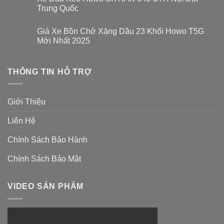
ở
Howo
Trung Quốc
Chi
Sitrak
Phí
440
Không
Cắt
Gắn
có
Khí
Giá Xe Bồn Chở Xăng Dầu 23 Khối Howo T5G
Cẩu
bình
Thải
Gập
luận
Mới Nhất 2025
Xe
Palfinger
ở
Howo
Xe
Không
Bao
Đầu
có
Nhiêu
Kéo
bình
?
Howo
THÔNG TIN HỖ TRỢ
luận
SITRAK
ở
540
Giá
C7H
Xe
Nội
Bồn
Giới Thiệu
Địa
Chở
Trung
Xăng
Quốc
Dầu
Liên Hệ
23
Khối
Howo
Chính Sách Bảo Hành
T5G
Mới
Nhất
Chính Sách Bảo Mật
2025
VIDEO SẢN PHẨM