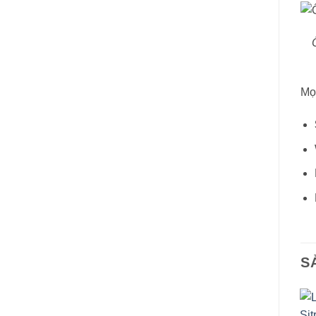
Mọi
S