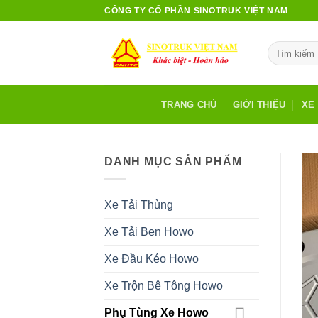
Bỏ
CÔNG TY CỔ PHẦN SINOTRUK VIỆT NAM
qua
nội
Tìm
dung
kiếm:
TRANG CHỦ
GIỚI THIỆU
XE 
DANH MỤC SẢN PHẨM
Xe Tải Thùng
Xe Tải Ben Howo
Xe Đầu Kéo Howo
Xe Trộn Bê Tông Howo
Phụ Tùng Xe Howo