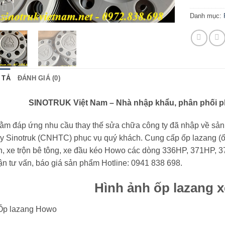
Danh mục:
 TẢ
ĐÁNH GIÁ (0)
SINOTRUK Việt Nam – Nhà nhập khẩu, phân phối p
ằm đáp ứng nhu cầu thay thế sửa chữa công ty đã nhập về sả
y Sinotruk (CNHTC) phục vụ quý khách. Cung cấp ốp lazang (ốp
n, xe trộn bê tông, xe đầu kéo Howo các dòng 336HP, 371HP, 
n tư vấn, báo giá sản phẩm Hotline: 0941 838 698.
Hình ảnh ốp lazang 