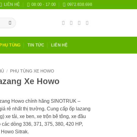
LIÊN HỆ
08:00 - 17:00
0972.838.698
PHỤ TÙNG
TIN TỨC
LIÊN HỆ
HỦ
/
PHỤ TÙNG XE HOWO
azang Xe Howo
azang Howo chính hãng SINOTRUK –
á rẻ nhất thị trường. Cung cấp ốp lazang
g) xe tải, xe ben, xe trộn bê tông, xe đầu
các dòng 336, 371, 375, 380, 420 HP,
 Howo Sitrak.