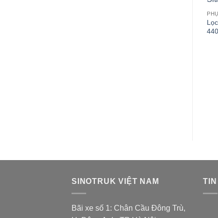
PH
Lọc
44
SINOTRUK VIỆT NAM
TIN
Bãi xe số 1: Chân Cầu Đông Trù,