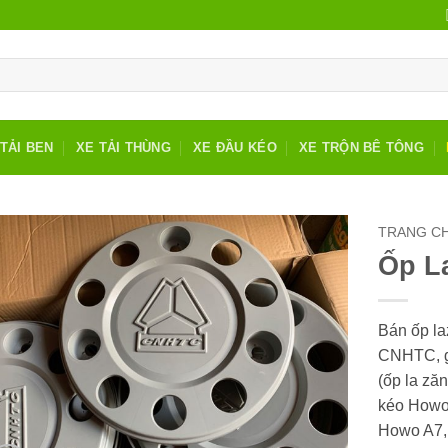
TẢI BEN
XE TẢI THÙNG
XE ĐẦU KÉO
XE TRỘN BÊ TÔNG
TRANG C
Ốp L
Bán ốp l
CNHTC, gi
(ốp la zăn
kéo Howo 
Howo A7,