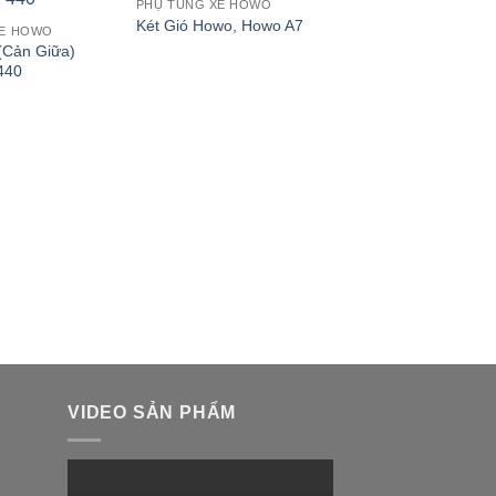
PHỤ TÙNG XE HOWO
Két Gió Howo, Howo A7
XE HOWO
(Cản Giữa)
440
PHỤ TÙNG XE HOWO
Cabin Tổng Thành 
Howo 380 V7G
₫
155,000,000.00
VIDEO SẢN PHẨM