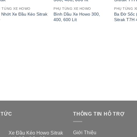
Ụ TÙNG XE HOWO
PHỤ TÙNG XE HOWO
PHỤ TÙNG 
 Nhớt Xe Đầu Kéo Sitrak
Bình Dầu Xe Howo 300,
Ba Đờ Sốc 
0
400, 600 Lít
Sitrak T7H 
 TỨC
THÔNG TIN HỖ TRỢ
Giới Thiệu
Xe Đầu Kéo Howo Sitrak