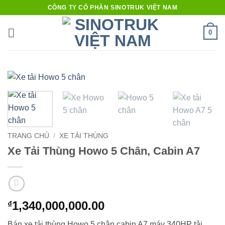
Bỏ
CÔNG TY CỔ PHẦN SINOTRUK VIỆT NAM
qua
nội
0
dung
TRANG CHỦ
/
XE TẢI THÙNG
Xe Tải Thùng Howo 5 Chân, Cabin A7
1,340,000,000.00
₫
Bán xe tải thùng Howo 5 chân cabin A7 máy 340HP tải