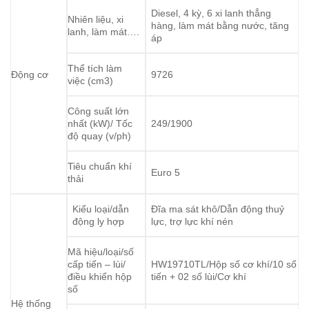
Diesel, 4 kỳ, 6 xi lanh thẳng
Nhiên liệu, xi
hàng, làm mát bằng nước, tăng
lanh, làm mát….
áp
Thể tích làm
Động cơ
9726
việc (cm3)
Công suất lớn
nhất (kW)/ Tốc
249/1900
độ quay (v/ph)
Tiêu chuẩn khí
Euro 5
thải
Kiểu loại/dẫn
Đĩa ma sát khô/Dẫn động thuỷ
động ly hợp
lực, trợ lực khí nén
Mã hiệu/loại/số
cấp tiến – lùi/
HW19710TL/Hộp số cơ khí/10 số
điều khiển hộp
tiến + 02 số lùi/Cơ khí
số
Hệ thống