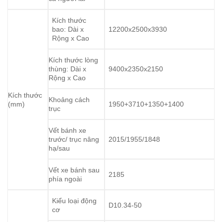
Kích thước
bao: Dài x
12200x2500x3930
Rộng x Cao
Kích thước lòng
thùng: Dài x
9400x2350x2150
Rộng x Cao
Kích thước
Khoảng cách
(mm)
1950+3710+1350+1400
trục
Vết bánh xe
trước/ trục nâng
2015/1955/1848
hạ/sau
Vết xe bánh sau
2185
phía ngoài
Kiểu loại động
D10.34-50
cơ