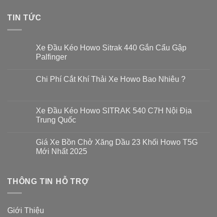
TIN TỨC
Xe Đầu Kéo Howo Sitrak 440 Gắn Cẩu Gập
Palfinger
Không
có
Chi Phí Cắt Khí Thải Xe Howo Bao Nhiêu ?
bình
luận
Không
ở
có
Xe
bình
Đầu
luận
Xe Đầu Kéo Howo SITRAK 540 C7H Nội Địa
Kéo
ở
Howo
Trung Quốc
Chi
Sitrak
Phí
440
Không
Cắt
Gắn
có
Khí
Giá Xe Bồn Chở Xăng Dầu 23 Khối Howo T5G
Cẩu
bình
Thải
Gập
luận
Mới Nhất 2025
Xe
Palfinger
ở
Howo
Xe
Không
Bao
Đầu
có
Nhiêu
Kéo
bình
?
Howo
THÔNG TIN HỖ TRỢ
luận
SITRAK
ở
540
Giá
C7H
Xe
Nội
Bồn
Giới Thiệu
Địa
Chở