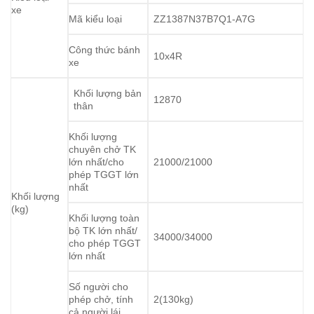
xe
Mã kiểu loại
ZZ1387N37B7Q1-A7G
Công thức bánh
10x4R
xe
Khối lượng bản
12870
thân
Khối lượng
chuyên chở TK
lớn nhất/cho
21000/21000
phép TGGT lớn
nhất
Khối lượng
(kg)
Khối lượng toàn
bộ TK lớn nhất/
34000/34000
cho phép TGGT
lớn nhất
Số người cho
phép chở, tính
2(130kg)
cả người lái