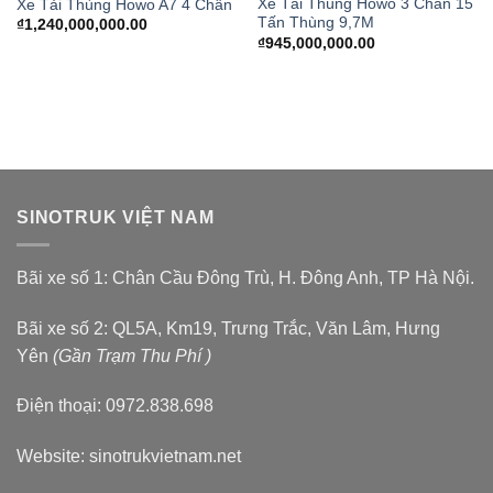
Xe Tải Thùng Howo 3 Chân 15
Xe Tải Thùng Howo A7 4 Chân
Tấn Thùng 9,7M
₫
1,240,000,000.00
₫
945,000,000.00
SINOTRUK VIỆT NAM
Bãi xe số 1: Chân Cầu Đông Trù, H. Đông Anh, TP Hà Nội.
Bãi xe số 2: QL5A, Km19, Trưng Trắc, Văn Lâm, Hưng
Yên
(Gần Trạm Thu Phí )
Điện thoại: 0972.838.698
Website:
sinotrukvietnam.net