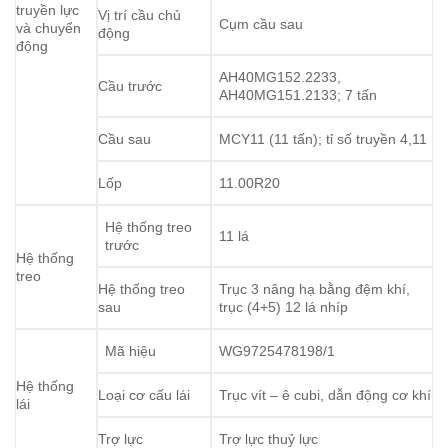
truyền lực
Vị trí cầu chủ
Cụm cầu sau
và chuyển
động
động
AH40MG152.2233,
Cầu trước
AH40MG151.2133; 7 tấn
Cầu sau
MCY11 (11 tấn); tỉ số truyền 4,11
Lốp
11.00R20
Hệ thống treo
11 lá
trước
Hệ thống
treo
Hệ thống treo
Trục 3 nâng hạ bằng đệm khí,
sau
trục (4+5) 12 lá nhíp
Mã hiệu
WG9725478198/1
Hệ thống
Loại cơ cấu lái
Trục vít – ê cubi, dẫn động cơ khí
lái
Trợ lực
Trợ lực thuỷ lực