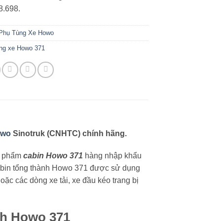
8.698.
Phụ Tùng Xe Howo
ng xe Howo 371
owo
Sinotruk (CNHTC) chính hãng.
n phẩm
cabin Howo 371
hàng nhập khẩu
abin tổng thành Howo 371 được sử dụng
c các dòng xe tải, xe đầu kéo trang bị
nh Howo 371