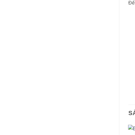
Để 
S