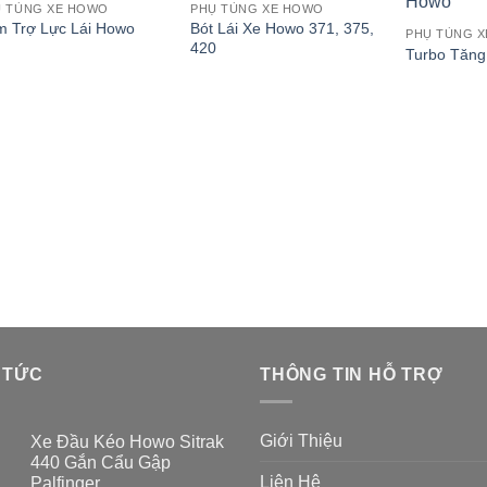
Ụ TÙNG XE HOWO
PHỤ TÙNG XE HOWO
Bót Lái Xe Howo 371, 375,
 Trợ Lực Lái Howo
PHỤ TÙNG 
420
Turbo Tăng
 TỨC
THÔNG TIN HỖ TRỢ
Giới Thiệu
Xe Đầu Kéo Howo Sitrak
440 Gắn Cẩu Gập
Liên Hệ
Palfinger