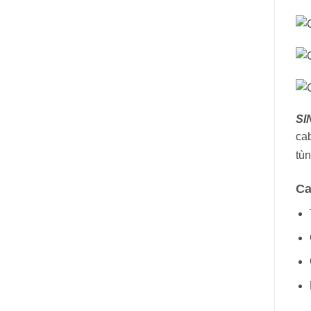
SI
ca
tù
Ca