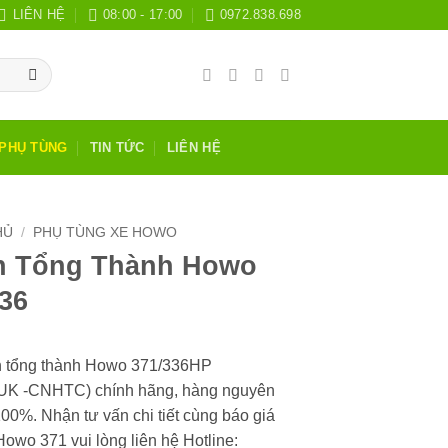
LIÊN HỆ
08:00 - 17:00
0972.838.698
PHỤ TÙNG
TIN TỨC
LIÊN HỆ
HỦ
/
PHỤ TÙNG XE HOWO
n Tổng Thành Howo
336
n tổng thành Howo 371/336HP
K -CNHTC) chính hãng, hàng nguyên
00%. Nhận tư vấn chi tiết cùng báo giá
Howo 371 vui lòng liên hệ Hotline: