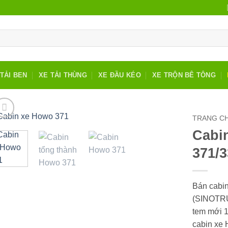
TẢI BEN
XE TẢI THÙNG
XE ĐẦU KÉO
XE TRỘN BÊ TÔNG
TRANG C
Cabi
371/
Bán cabi
(SINOTRU
tem mới 1
cabin xe 