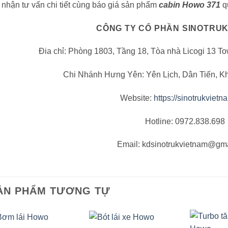
nhận tư vấn chi tiết cùng báo giá sản phẩm
cabin Howo 371
qu
CÔNG TY CỔ PHẦN SINOTRUK
Đia chỉ: Phòng 1803, Tầng 18, Tòa nhà Licogi 13 To
Chi Nhánh Hưng Yên: Yên Lịch, Dân Tiến, K
Website:
https://sinotrukvietn
Hotline: 0972.838.698
Email: kdsinotrukvietnam@gm
ẢN PHẨM TƯƠNG TỰ