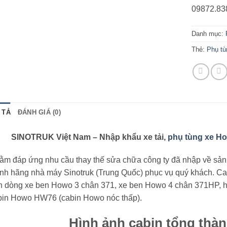
09872.83
Danh mục:
Thẻ:
Phụ tù
 TẢ
ĐÁNH GIÁ (0)
SINOTRUK Việt Nam – Nhập khẩu xe tải,
phụ tùng xe H
ằm đáp ứng nhu cầu thay thế sửa chữa công ty đã nhập về sả
ính hãng nhà máy Sinotruk (Trung Quốc) phục vụ quý khách. C
n dòng xe ben Howo 3 chân 371, xe ben Howo 4 chân 371HP, hoặ
bin Howo HW76 (cabin Howo nóc thấp).
Hình ảnh cabin tổng thà