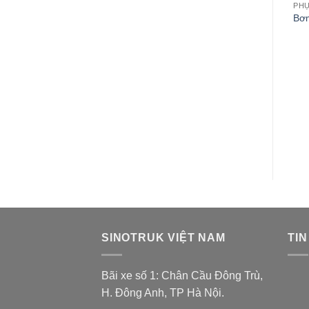
PH
Bơm
SINOTRUK VIỆT NAM
TIN
Bãi xe số 1: Chân Cầu Đông Trù,
H. Đông Anh, TP Hà Nội.