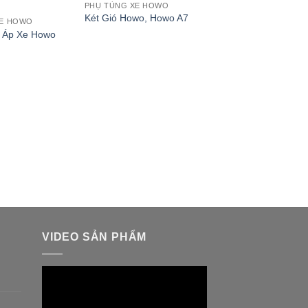
PHỤ TÙNG XE HOWO
Két Gió Howo, Howo A7
XE HOWO
 Áp Xe Howo
PHỤ TÙNG XE HOWO
Tăng Bua Howo
VIDEO SẢN PHẨM
Trình
chơi