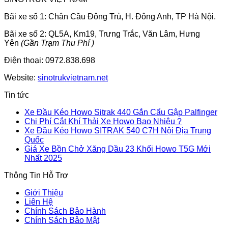
Bãi xe số 1: Chân Cầu Đông Trù, H. Đông Anh, TP Hà Nội.
Bãi xe số 2: QL5A, Km19, Trưng Trắc, Văn Lâm, Hưng
Yên
(Gần Trạm Thu Phí )
Điện thoại: 0972.838.698
Website:
sinotrukvietnam.net
Tin tức
Kh
Xe Đầu Kéo Howo Sitrak 440 Gắn Cẩu Gập Palfinger
Không
có
Chi Phí Cắt Khí Thải Xe Howo Bao Nhiêu ?
có
bì
Xe Đầu Kéo Howo SITRAK 540 C7H Nội Địa Trung
Không
bình
lu
Quốc
ở
có
luận
Giá Xe Bồn Chở Xăng Dầu 23 Khối Howo T5G Mới
ở
Xe
bình
Không
Nhất 2025
Chi
Đầ
luận
có
Thông Tin Hỗ Trợ
ở
Phí
Ké
bình
Xe
Cắt
Ho
luận
Giới Thiệu
Đầu
ở
Khí
Sit
Liên Hệ
Kéo
Giá
Thải
44
Chính Sách Bảo Hành
Howo
Xe
Xe
Gắ
Chính Sách Bảo Mật
SITRAK
Bồn
Howo
Cẩ