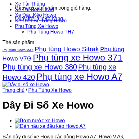
Xe Tải Thùng
Chưa có sản phẩm trong giỏ hàng.
Xe Tải Ben Howo
Xe Đầu Kéo Howo
Quay trở lại cửa hàng
Xe Trộn Bê Tông Howo
Phụ Tùng Xe Howo
Phụ Tùng Howo TH7
Thẻ sản phẩm
Phụ tùng Howo Sitrak
Phụ tùng
Phụ tùng Howo MAX
Phụ tùng xe Howo 371
Howo V7G
Phụ tùng xe Howo 380
Phụ tùng xe
Phụ tùng xe Howo A7
Howo 420
Trang chủ
/
Phụ Tùng Xe Howo
Dây Đi Số Xe Howo
Bán dây đi số xe Howo các dòng Howo A7, Howo V7G,