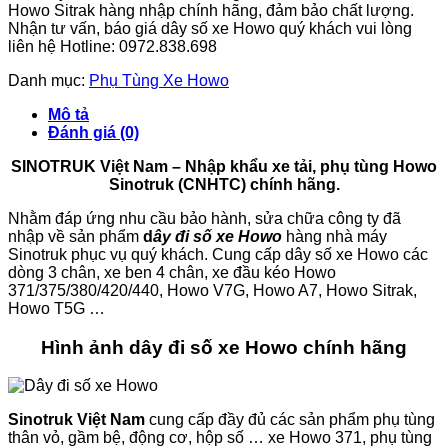
Howo Sitrak hàng nhập chính hãng, đảm bảo chất lượng.
Nhận tư vấn, báo giá dây số xe Howo quý khách vui lòng
liên hệ Hotline: 0972.838.698
Danh mục:
Phụ Tùng Xe Howo
Mô tả
Đánh giá (0)
SINOTRUK Việt Nam – Nhập khẩu xe tải, phụ tùng Howo
Sinotruk (CNHTC) chính hãng.
Nhằm đáp ứng nhu cầu bảo hành, sửa chữa công ty đã
nhập về sản phẩm
d
ây đi số xe Howo
hàng nhà máy
Sinotruk phục vụ quý khách. Cung cấp dây số xe Howo các
dòng 3 chân, xe ben 4 chân, xe đầu kéo Howo
371/375/380/420/440, Howo V7G, Howo A7, Howo Sitrak,
Howo T5G …
Hình ảnh dây đi số xe Howo chính hãng
Sinotruk Việt Nam
cung cấp đầy đủ các sản phẩm phụ tùng
thân vỏ, gầm bệ, động cơ, hộp số … xe Howo 371, phụ tùng