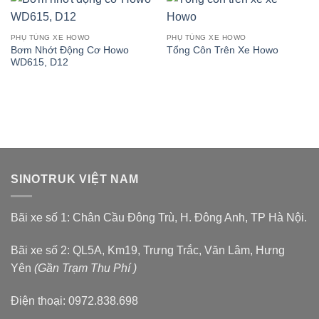
PHỤ TÙNG XE HOWO
PHỤ TÙNG XE HOWO
Bơm Nhớt Động Cơ Howo
Tổng Côn Trên Xe Howo
WD615, D12
SINOTRUK VIỆT NAM
Bãi xe số 1: Chân Cầu Đông Trù, H. Đông Anh, TP Hà Nội.
Bãi xe số 2: QL5A, Km19, Trưng Trắc, Văn Lâm, Hưng
Yên
(Gần Trạm Thu Phí )
Điện thoại: 0972.838.698