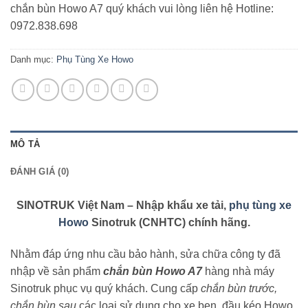
chắn bùn Howo A7 quý khách vui lòng liên hệ Hotline:
0972.838.698
Danh mục:
Phụ Tùng Xe Howo
MÔ TẢ
ĐÁNH GIÁ (0)
SINOTRUK Việt Nam – Nhập khẩu xe tải,
phụ tùng xe
Howo
Sinotruk (CNHTC) chính hãng.
Nhằm đáp ứng nhu cầu bảo hành, sửa chữa công ty đã
nhập về sản phẩm
chắn bùn Howo A7
hàng nhà máy
Sinotruk phục vụ quý khách. Cung cấp
chắn bùn trước,
chắn bùn sau
các loại sử dụng cho xe ben, đầu kéo Howo