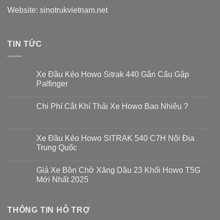
Website:
sinotrukvietnam.net
TIN TỨC
Xe Đầu Kéo Howo Sitrak 440 Gắn Cẩu Gập
Palfinger
Không
có
Chi Phí Cắt Khí Thải Xe Howo Bao Nhiêu ?
bình
luận
Không
ở
có
Xe
bình
Đầu
luận
Xe Đầu Kéo Howo SITRAK 540 C7H Nội Địa
Kéo
ở
Howo
Trung Quốc
Chi
Sitrak
Phí
440
Không
Cắt
Gắn
có
Khí
Giá Xe Bồn Chở Xăng Dầu 23 Khối Howo T5G
Cẩu
bình
Thải
Gập
luận
Mới Nhất 2025
Xe
Palfinger
ở
Howo
Xe
Không
Bao
Đầu
có
Nhiêu
Kéo
bình
?
Howo
THÔNG TIN HỖ TRỢ
luận
SITRAK
ở